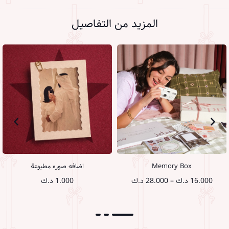
المزيد من التفاصيل
Memory Box
اضافه صوره مطبوعة
نطاق
16.000
د.ك
–
28.000
د.ك
1.000
د.ك
السعر:
من